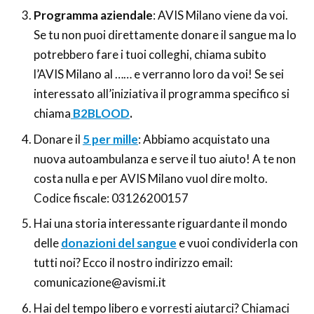
Programma aziendale
: AVIS Milano viene da voi.
Se tu non puoi direttamente donare il sangue ma lo
potrebbero fare i tuoi colleghi, chiama subito
l’AVIS Milano al …… e verranno loro da voi! Se sei
interessato all’iniziativa il programma specifico si
chiama
B2BLOOD
.
Donare il
5 per mille
: Abbiamo acquistato una
nuova autoambulanza e serve il tuo aiuto! A te non
costa nulla e per AVIS Milano vuol dire molto.
Codice fiscale: 03126200157
Hai una storia interessante riguardante il mondo
delle
donazioni del sangue
e vuoi condividerla con
tutti noi? Ecco il nostro indirizzo email:
comunicazione@avismi.it
Hai del tempo libero e vorresti aiutarci? Chiamaci