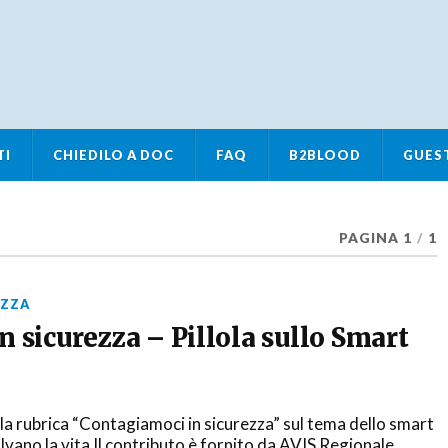
TI
CHIEDILO A DOC
FAQ
B2BLOOD
GUES
PAGINA 1
/
1
EZZA
 sicurezza – Pillola sullo Smart
a rubrica “Contagiamoci in sicurezza” sul tema dello smart
alvano la vita Il contributo è fornito da AVIS Regionale