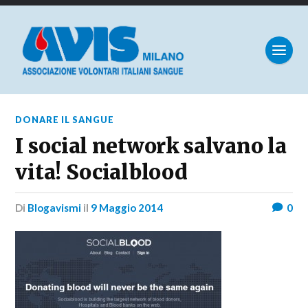
DONARE IL SANGUE
I social network salvano la
vita! Socialblood
di
Blogavismi
il
9 Maggio 2014
0