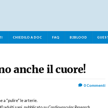
TI
CHIEDILO A DOC
FAQ
B2BLOOD
GUES
no anche il cuore!
0
Commenti
 a “pulire” le arterie.
 adulti sani, pubblicato su
Cardiovascular Research
,