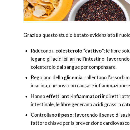
Grazie a questo studio è stato evidenziato il ruolo 
Riducono il
colesterolo “cattivo”
: le fibre so
legano gli acidi biliari nell’intestino, favoren
colesterolo dal sangue per compensare.
Regolano della
glicemia
: rallentano l’assorbim
insulina, che possono causare infiammazione e
Hanno effetti
anti-infiammatori
indiretti: at
intestinale, le fibre generano acidi grassi a 
Controllano il
peso
: favorendo il senso di saz
fattore chiave per la prevenzione cardiovasco