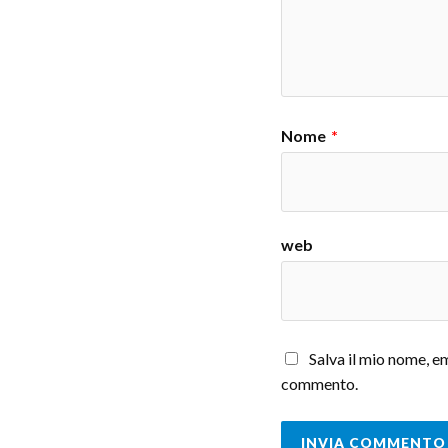
Nome
*
web
Salva il mio nome, e
commento.