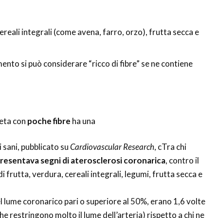
cereali integrali (come avena, farro, orzo), frutta secca e
mento si può considerare “ricco di fibre” se ne contiene
ieta con
poche fibre
ha una
 sani, pubblicato su
Cardiovascular Research
, cTra chi
 presentava segni di aterosclerosi coronarica
, contro il
i frutta, verdura, cereali integrali, legumi, frutta secca e
l lume coronarico pari o superiore al 50%, erano 1,6 volte
e restringono molto il lume dell’arteria) rispetto a chi ne